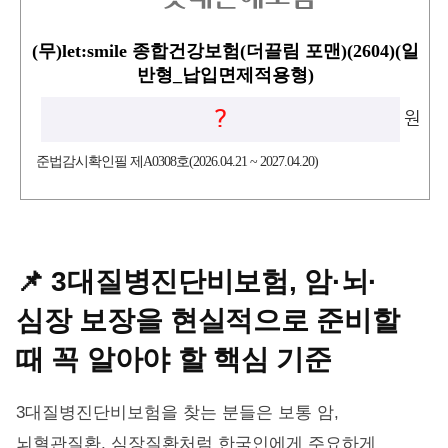
(무)let:smile 종합건강보험(더끌림 포맨)(2604)(일
반형_납입면제적용형)
?
원
준법감시확인필 제A0308호(2026.04.21 ~ 2027.04.20)
📌 3대질병진단비보험, 암·뇌·
심장 보장을 현실적으로 준비할
때 꼭 알아야 할 핵심 기준
3대질병진단비보험을 찾는 분들은 보통 암,
뇌혈관질환, 심장질환처럼 한국인에게 주요하게