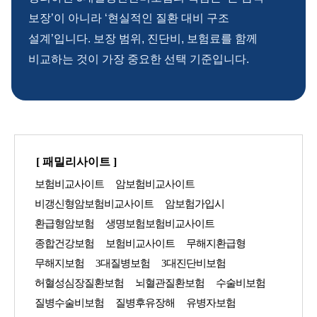
보장’이 아니라 ‘현실적인 질환 대비 구조
설계’입니다. 보장 범위, 진단비, 보험료를 함께
비교하는 것이 가장 중요한 선택 기준입니다.
[ 패밀리사이트 ]
보험비교사이트
암보험비교사이트
비갱신형암보험비교사이트
암보험가입시
환급형암보험
생명보험보험비교사이트
종합건강보험
보험비교사이트
무해지환급형
무해지보험
3대질병보험
3대진단비보험
허혈성심장질환보험
뇌혈관질환보험
수술비보험
질병수술비보험
질병후유장해
유병자보험