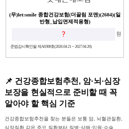
(무)let:smile 종합건강보험(더끌림 포맨)(2604)(일
반형_납입면제적용형)
?
원
준법감시확인필 제A0308호(2026.04.21 ~ 2027.04.20)
📌 건강종합보험추천, 암·뇌·심장
보장을 현실적으로 준비할 때 꼭
알아야 할 핵심 기준
건강종합보험추천을 찾는 분들은 보통 암, 뇌혈관질환,
심장질환 같은 주요 질환부터 질병·상해·입원·수술